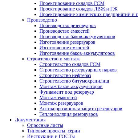
Проектирование складов ГСМ
Проектирование складов ЛВЖ и ГЖ
Проектирование химических предприятий и 
Производство
Производство резервуаров
Производство емкостей
Производство баков-аккумуляторов
Изготовление резервуаров
Изготовление емкостей
Изготовление баков-аккумуляторов
Строительство и монтаж
Строительство складов ГСМ
Строительство резервуарных парков
Строительство нефтебаз
Строительство битумохранилищ
Монтаж баков-аккумуляторов
Фундамент под резервуар
Монтаж емкостей
Монтаж резервуаров
Антикоррозионная защита резервуаров
Теплоизоляция резервуаров
Документация
Опросные листы
Типовые проекты, серии
Инструкции и ГОСТы