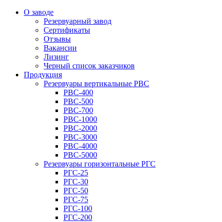
О заводе
Резервуарный завод
Сертификаты
Отзывы
Вакансии
Лизинг
Черный список заказчиков
Продукция
Резервуары вертикальные РВС
РВС-400
РВС-500
РВС-700
РВС-1000
РВС-2000
РВС-3000
РВС-4000
РВС-5000
Резервуары горизонтальные РГС
РГС-25
РГС-30
РГС-50
РГС-75
РГС-100
РГС-200