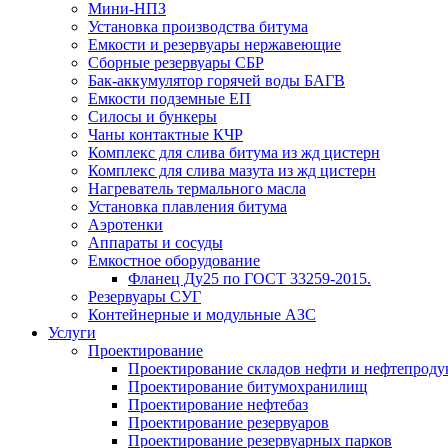
Мини-НПЗ
Установка производства битума
Емкости и резервуары нержавеющие
Сборные резервуары СБР
Бак-аккумулятор горячей воды БАГВ
Емкости подземные ЕП
Силосы и бункеры
Чаны контактные КЧР
Комплекс для слива битума из жд цистерн
Комплекс для слива мазута из жд цистерн
Нагреватель термального масла
Установка плавления битума
Аэротенки
Аппараты и сосуды
Емкостное оборудование
Фланец Ду25 по ГОСТ 33259-2015.
Резервуары СУГ
Контейнерные и модульные АЗС
Услуги
Проектирование
Проектирование складов нефти и нефтепроду
Проектирование битумохранилищ
Проектирование нефтебаз
Проектирование резервуаров
Проектирование резервуарных парков