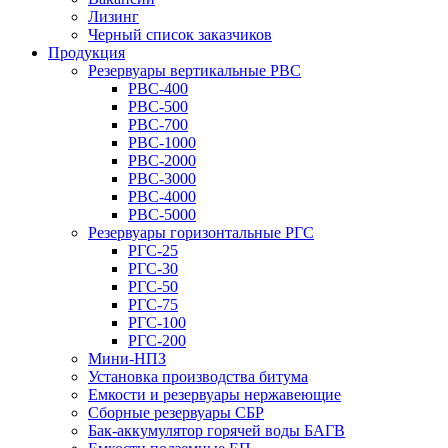
Лизинг
Черный список заказчиков
Продукция
Резервуары вертикальные РВС
РВС-400
РВС-500
РВС-700
РВС-1000
РВС-2000
РВС-3000
РВС-4000
РВС-5000
Резервуары горизонтальные РГС
РГС-25
РГС-30
РГС-50
РГС-75
РГС-100
РГС-200
Мини-НПЗ
Установка производства битума
Емкости и резервуары нержавеющие
Сборные резервуары СБР
Бак-аккумулятор горячей воды БАГВ