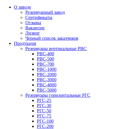
О заводе
Резервуарный завод
Сертификаты
Отзывы
Вакансии
Лизинг
Черный список заказчиков
Продукция
Резервуары вертикальные РВС
РВС-400
РВС-500
РВС-700
РВС-1000
РВС-2000
РВС-3000
РВС-4000
РВС-5000
Резервуары горизонтальные РГС
РГС-25
РГС-30
РГС-50
РГС-75
РГС-100
РГС-200