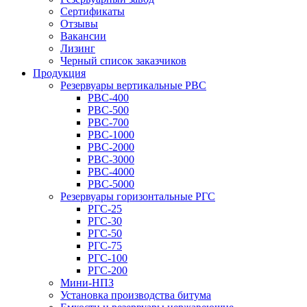
Сертификаты
Отзывы
Вакансии
Лизинг
Черный список заказчиков
Продукция
Резервуары вертикальные РВС
РВС-400
РВС-500
РВС-700
РВС-1000
РВС-2000
РВС-3000
РВС-4000
РВС-5000
Резервуары горизонтальные РГС
РГС-25
РГС-30
РГС-50
РГС-75
РГС-100
РГС-200
Мини-НПЗ
Установка производства битума