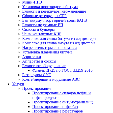
Мини-НПЗ
Установка производства битума
Емкости и резервуары нержавеющие
Сборные резервуары СБР
Бак-аккумулятор горячей воды БАГВ
Емкости подземные ЕП
Силосы и бункеры
Чаны контактные КЧР
Комплекс для слива битума из жд цистерн
Комплекс для слива мазута из жд цистерн
Нагреватель термального масла
Установка плавления битума
Аэротенки
Аппараты и сосуды
Емкостное оборудование
Фланец Ду25 по ГОСТ 33259-2015.
Резервуары СУГ
Контейнерные и модульные АЗС
Услуги
Проектирование
Проектирование складов нефти и
нефтепродуктов
Проектирование битумохранилищ
Проектирование нефтебаз
Проектирование резервуаров