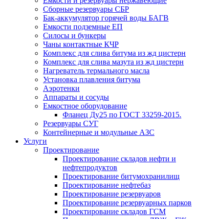
Емкости и резервуары нержавеющие
Сборные резервуары СБР
Бак-аккумулятор горячей воды БАГВ
Емкости подземные ЕП
Силосы и бункеры
Чаны контактные КЧР
Комплекс для слива битума из жд цистерн
Комплекс для слива мазута из жд цистерн
Нагреватель термального масла
Установка плавления битума
Аэротенки
Аппараты и сосуды
Емкостное оборудование
Фланец Ду25 по ГОСТ 33259-2015.
Резервуары СУГ
Контейнерные и модульные АЗС
Услуги
Проектирование
Проектирование складов нефти и
нефтепродуктов
Проектирование битумохранилищ
Проектирование нефтебаз
Проектирование резервуаров
Проектирование резервуарных парков
Проектирование складов ГСМ