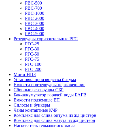
РВС-500
РВС-700
РВС-1000
РВС-2000
РВС-3000
РВС-4000
РВС-5000
Резервуары горизонтальные РГС
РГС-25
РГС-30
РГС-50
РГС-75
РГС-100
РГС-200
Мини-НПЗ
Установка производства битума
Емкости и резервуары нержавеющие
Сборные резервуары СБР
Бак-аккумулятор горячей воды БАГВ
Емкости подземные ЕП
Силосы и бункеры
Чаны контактные КЧР
Комплекс для слива битума из жд цистерн
Комплекс для слива мазута из жд цистерн
Нагреватель термального масла