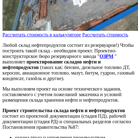
Рассчитать стоимость в калькуляторе
Рассчитать стоимость
Любой склад нефтепродуктов состоит из резервуаров!) Чтобы
построить такой склад - необходим проект. Проектно-
конструкторское бюро резервуарного завода "
ОЗРМ
"
выполняет
п
роектирование складов нефти и
нефтепродуктов
(таких как: бензин, дизельное топливо ДТ,
керосин, авиационное топливо, мазут, битум, гудрон, газовый
конденсат, газойль и другие).
Мы выполняем проект на основе технического задания,
составляемого с учетом пожеланий заказчика и условий
размещения склада хранения нефти и нефтепродуктов.
Проект строительства склада нефти и нефтепродуктов
состоит из проектной документации (стадия ПД), рабочей
документации (стадия РД) и специальных разделов согласно
Постановления правительства №87:
охрана труда и управления производством,