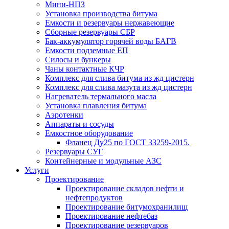
Мини-НПЗ
Установка производства битума
Емкости и резервуары нержавеющие
Сборные резервуары СБР
Бак-аккумулятор горячей воды БАГВ
Емкости подземные ЕП
Силосы и бункеры
Чаны контактные КЧР
Комплекс для слива битума из жд цистерн
Комплекс для слива мазута из жд цистерн
Нагреватель термального масла
Установка плавления битума
Аэротенки
Аппараты и сосуды
Емкостное оборудование
Фланец Ду25 по ГОСТ 33259-2015.
Резервуары СУГ
Контейнерные и модульные АЗС
Услуги
Проектирование
Проектирование складов нефти и
нефтепродуктов
Проектирование битумохранилищ
Проектирование нефтебаз
Проектирование резервуаров