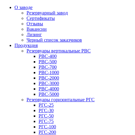
О заводе
Резервуарный завод
Сертификаты
Отзывы
Вакансии
Лизинг
Черный список заказчиков
Продукция
Резервуары вертикальные РВС
РВС-400
РВС-500
РВС-700
РВС-1000
РВС-2000
РВС-3000
РВС-4000
РВС-5000
Резервуары горизонтальные РГС
РГС-25
РГС-30
РГС-50
РГС-75
РГС-100
РГС-200