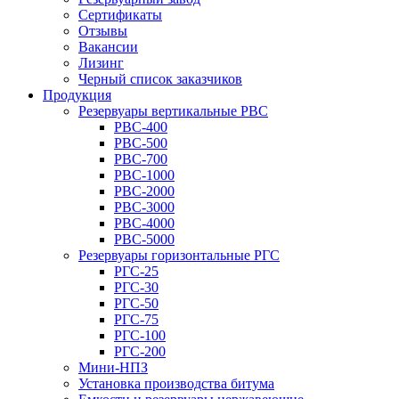
Сертификаты
Отзывы
Вакансии
Лизинг
Черный список заказчиков
Продукция
Резервуары вертикальные РВС
РВС-400
РВС-500
РВС-700
РВС-1000
РВС-2000
РВС-3000
РВС-4000
РВС-5000
Резервуары горизонтальные РГС
РГС-25
РГС-30
РГС-50
РГС-75
РГС-100
РГС-200
Мини-НПЗ
Установка производства битума