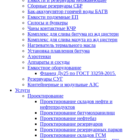
Емкости и резервуары нержавеющие
Сборные резервуары СБР
Бак-аккумулятор горячей воды БАГВ
Емкости подземные ЕП
Силосы и бункеры
Чаны контактные КЧР
Комплекс для слива битума из жд цистерн
Комплекс для слива мазута из жд цистерн
Нагреватель термального масла
Установка плавления битума
Аэротенки
Аппараты и сосуды
Емкостное оборудование
Фланец Ду25 по ГОСТ 33259-2015.
Резервуары СУГ
Контейнерные и модульные АЗС
Услуги
Проектирование
Проектирование складов нефти и
нефтепродуктов
Проектирование битумохранилищ
Проектирование нефтебаз
Проектирование резервуаров
Проектирование резервуарных парков
Проектирование складов ГСМ