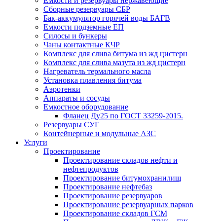
Емкости и резервуары нержавеющие
Сборные резервуары СБР
Бак-аккумулятор горячей воды БАГВ
Емкости подземные ЕП
Силосы и бункеры
Чаны контактные КЧР
Комплекс для слива битума из жд цистерн
Комплекс для слива мазута из жд цистерн
Нагреватель термального масла
Установка плавления битума
Аэротенки
Аппараты и сосуды
Емкостное оборудование
Фланец Ду25 по ГОСТ 33259-2015.
Резервуары СУГ
Контейнерные и модульные АЗС
Услуги
Проектирование
Проектирование складов нефти и
нефтепродуктов
Проектирование битумохранилищ
Проектирование нефтебаз
Проектирование резервуаров
Проектирование резервуарных парков
Проектирование складов ГСМ