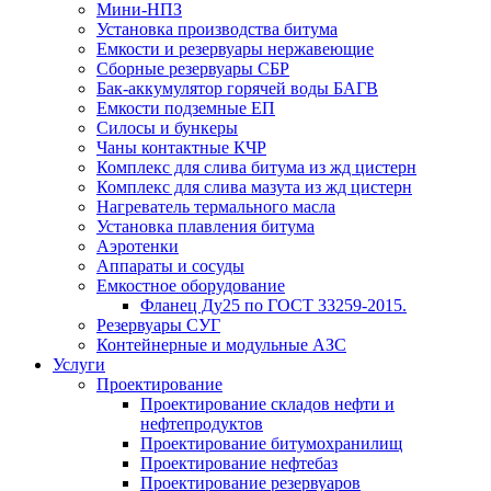
Мини-НПЗ
Установка производства битума
Емкости и резервуары нержавеющие
Сборные резервуары СБР
Бак-аккумулятор горячей воды БАГВ
Емкости подземные ЕП
Силосы и бункеры
Чаны контактные КЧР
Комплекс для слива битума из жд цистерн
Комплекс для слива мазута из жд цистерн
Нагреватель термального масла
Установка плавления битума
Аэротенки
Аппараты и сосуды
Емкостное оборудование
Фланец Ду25 по ГОСТ 33259-2015.
Резервуары СУГ
Контейнерные и модульные АЗС
Услуги
Проектирование
Проектирование складов нефти и
нефтепродуктов
Проектирование битумохранилищ
Проектирование нефтебаз
Проектирование резервуаров