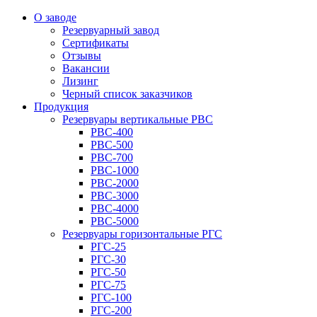
О заводе
Резервуарный завод
Сертификаты
Отзывы
Вакансии
Лизинг
Черный список заказчиков
Продукция
Резервуары вертикальные РВС
РВС-400
РВС-500
РВС-700
РВС-1000
РВС-2000
РВС-3000
РВС-4000
РВС-5000
Резервуары горизонтальные РГС
РГС-25
РГС-30
РГС-50
РГС-75
РГС-100
РГС-200