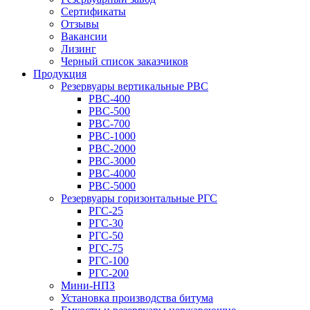
Сертификаты
Отзывы
Вакансии
Лизинг
Черный список заказчиков
Продукция
Резервуары вертикальные РВС
РВС-400
РВС-500
РВС-700
РВС-1000
РВС-2000
РВС-3000
РВС-4000
РВС-5000
Резервуары горизонтальные РГС
РГС-25
РГС-30
РГС-50
РГС-75
РГС-100
РГС-200
Мини-НПЗ
Установка производства битума