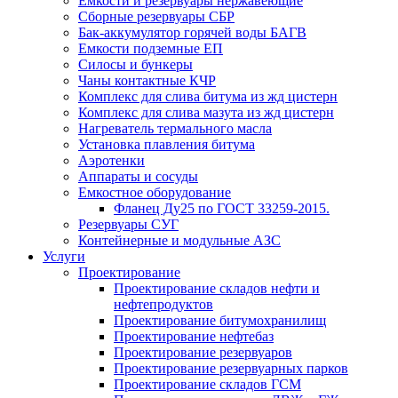
Емкости и резервуары нержавеющие
Сборные резервуары СБР
Бак-аккумулятор горячей воды БАГВ
Емкости подземные ЕП
Силосы и бункеры
Чаны контактные КЧР
Комплекс для слива битума из жд цистерн
Комплекс для слива мазута из жд цистерн
Нагреватель термального масла
Установка плавления битума
Аэротенки
Аппараты и сосуды
Емкостное оборудование
Фланец Ду25 по ГОСТ 33259-2015.
Резервуары СУГ
Контейнерные и модульные АЗС
Услуги
Проектирование
Проектирование складов нефти и
нефтепродуктов
Проектирование битумохранилищ
Проектирование нефтебаз
Проектирование резервуаров
Проектирование резервуарных парков
Проектирование складов ГСМ