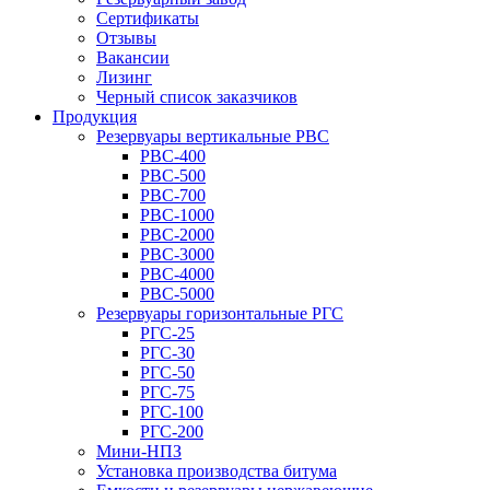
Сертификаты
Отзывы
Вакансии
Лизинг
Черный список заказчиков
Продукция
Резервуары вертикальные РВС
РВС-400
РВС-500
РВС-700
РВС-1000
РВС-2000
РВС-3000
РВС-4000
РВС-5000
Резервуары горизонтальные РГС
РГС-25
РГС-30
РГС-50
РГС-75
РГС-100
РГС-200
Мини-НПЗ
Установка производства битума