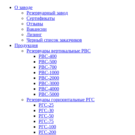
О заводе
Резервуарный завод
Сертификаты
Отзывы
Вакансии
Лизинг
Черный список заказчиков
Продукция
Резервуары вертикальные РВС
РВС-400
РВС-500
РВС-700
РВС-1000
РВС-2000
РВС-3000
РВС-4000
РВС-5000
Резервуары горизонтальные РГС
РГС-25
РГС-30
РГС-50
РГС-75
РГС-100
РГС-200