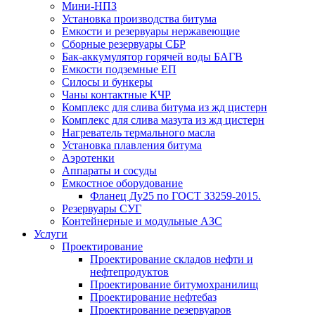
Мини-НПЗ
Установка производства битума
Емкости и резервуары нержавеющие
Сборные резервуары СБР
Бак-аккумулятор горячей воды БАГВ
Емкости подземные ЕП
Силосы и бункеры
Чаны контактные КЧР
Комплекс для слива битума из жд цистерн
Комплекс для слива мазута из жд цистерн
Нагреватель термального масла
Установка плавления битума
Аэротенки
Аппараты и сосуды
Емкостное оборудование
Фланец Ду25 по ГОСТ 33259-2015.
Резервуары СУГ
Контейнерные и модульные АЗС
Услуги
Проектирование
Проектирование складов нефти и
нефтепродуктов
Проектирование битумохранилищ
Проектирование нефтебаз
Проектирование резервуаров